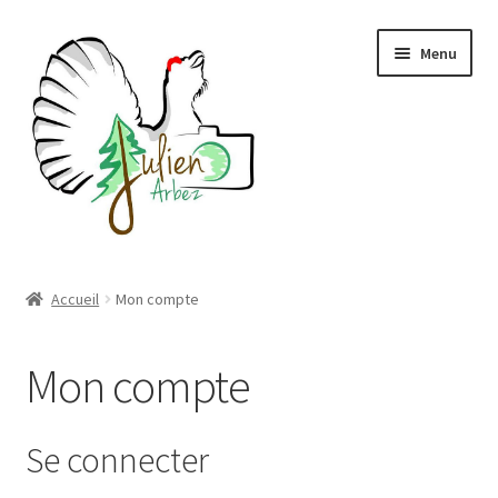
Aller
Aller
Menu
à
au
la
contenu
navigation
Accueil
Accueil
Mon compte
Boutique
Mon compte
Conditions générales de vente
Mon compte
Se connecter