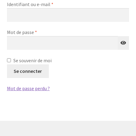
Mon compte
Obligatoire
Identifiant ou e-mail
*
Page d’exemple
Obligatoire
Mot de passe
*
Panier
Panier
Se souvenir de moi
test
Se connecter
Validation de la commande
Mot de passe perdu ?
Validation de la commande