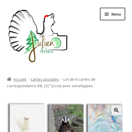
Aller
Aller
Menu
à
au
la
contenu
navigation
Accueil
Accueil
Cartes postales
Lot de 6 cartes de
correspondance XXL (21*21cm) avec enveloppes
Boutique
Conditions générales de vente
Mon compte