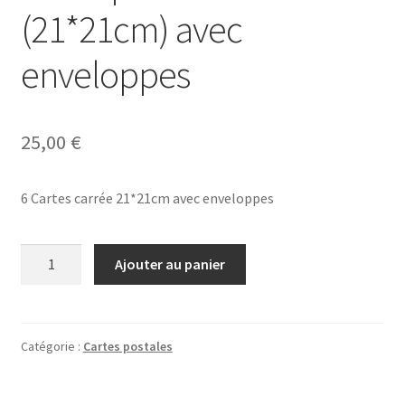
(21*21cm) avec
enveloppes
25,00
€
6 Cartes carrée 21*21cm avec enveloppes
quantité
Ajouter au panier
de
Lot
de
6
Catégorie :
Cartes postales
cartes
de