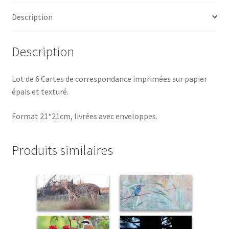
correspondance
Description
XXL
(21*21cm)
avec
Description
enveloppes
Lot de 6 Cartes de correspondance imprimées sur papier
épais et texturé.
Format 21*21cm, livrées avec enveloppes.
Produits similaires